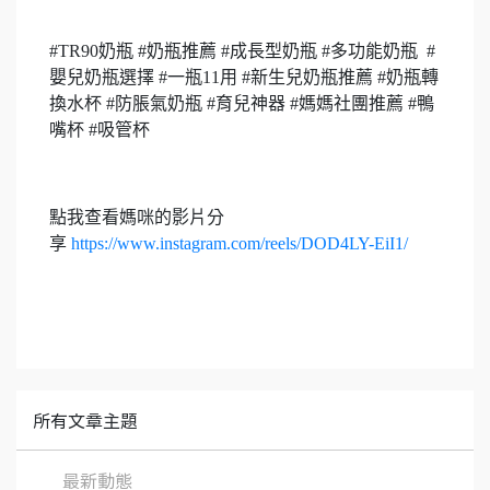
#TR90奶瓶 #奶瓶推薦 #成長型奶瓶 #多功能奶瓶 #
嬰兒奶瓶選擇 #一瓶11用 #新生兒奶瓶推薦 #奶瓶轉
換水杯 #防脹氣奶瓶 #育兒神器 #媽媽社團推薦 #鴨
嘴杯 #吸管杯
點我查看媽咪的影片分
享
https://www.instagram.com/reels/DOD4LY-EiI1/
所有文章主題
最新動態