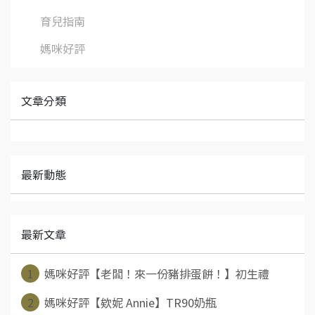
育兒指南
媽咪好評
文章分類
最新動態
最新文章
1
媽咪好評【老闆！來一份豬排蛋餅！】初生禮
2
媽咪好評【欸妮 Annie】TR90奶瓶