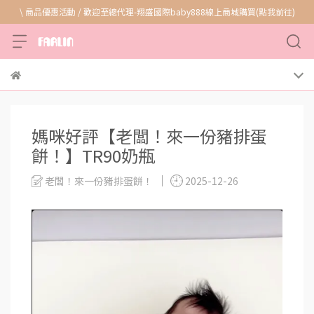
\ 商品優惠活動 / 歡迎至總代理-翔盛國際baby888線上商城購買(點我前往)
媽咪好評【老闆！來一份豬排蛋
餅！】TR90奶瓶
老闆！來一份豬排蛋餅！
2025-12-26