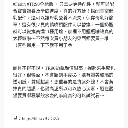
#Farlin #TR90全能瓶 ，只需要更換配件，就可以配
合寶寶餵養及學飲進度，真的好方便！搭配真空儲
乳配件，還可以讓母乳營養不流失，保存母乳好簡
單！還有很少見的鴨嘴頭配件可以替換，一個奶瓶
就可以變換高達11種用途，家裡不用瓶瓶罐罐真的
太輕鬆啦～不然每次買小朋友的東西都要買一堆
（有些還用一下下就不用了🫠
而且不得不說，TR90奶瓶顏值很高，握起來手感也
很好，很輕盈，不會餵到手痠🤣，還有媲美玻璃的
透明感，質感超高！更重要的是抗紫外線！不會黃
掉真的超讚，也耐高溫所以可以放心消毒，還在觀
望要買哪種學飲水壺的麻麻真的可以試試看～
🛒：https://lihi.cc/GlGZ5