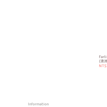
Far
(澳洲
NT$
Information