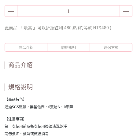
此商品 「 最高 」可以折抵紅利
480
點 (約等於
NT$480
)
商品介紹
規格說明
運送方式
商品介紹
規格說明
【商品特色】
通過SGS檢驗，無塑化劑、0雙酚A、0甲醛
【注意事項】
第一次使用前及每次使用後須清洗乾淨
請勿煮沸、蒸氣或微波消毒